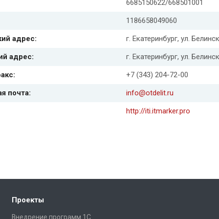
6685150622/668501001
1186658049060
ий адрес:
г. Екатеринбург, ул. Белинс
ий адрес:
г. Екатеринбург, ул. Белинс
акс:
+7 (343) 204-72-00
я почта:
info@otdelit.ru
http://iti.itmarker.pro
Проекты
Внедрение программ 1С