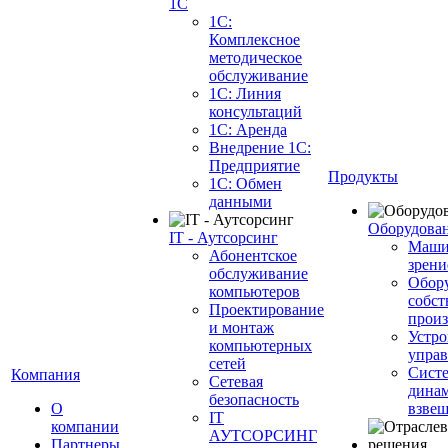
1С
1С:
Комплексное
методическое
обслуживание
1С: Линия
консультаций
1С: Аренда
Внедрение 1С:
Предприятие
Продукты
1С: Обмен
данными
Оборудова
IT - Аутсорсинг
Маши
Абонентское
зрени
обслуживание
Обор
компьютеров
собст
Проектирование
произ
и монтаж
Устро
компьютерных
управ
сетей
Сист
Компания
Сетевая
динам
безопасность
О
взве
IT
компании
АУТСОРСИНГ
Партнеры