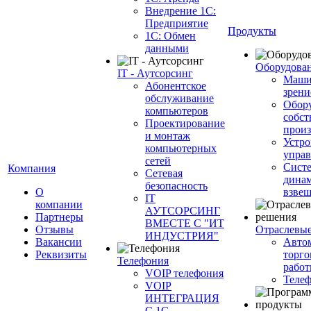
Внедрение 1С:
Предприятие
Продукты
1С: Обмен
данными
Оборудова
IT - Аутсорсинг
Маши
Абонентское
зрени
обслуживание
Обор
компьютеров
собст
Проектирование
произ
и монтаж
Устро
компьютерных
управ
сетей
Сист
Компания
Сетевая
динам
безопасность
О
взве
IT
компании
АУТСОРСИНГ
Партнеры
ВМЕСТЕ С "ИТ
Отзывы
Отраслевы
ИНДУСТРИЯ"
Вакансии
Авто
Реквизиты
торго
Телефония
работ
VOIP телефония
Теле
VOIP
ИНТЕГРАЦИЯ
С 1С