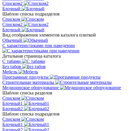
Списком2
Блочный
Шаблон списка подразделов
Списком
Списком2
Блочный
Вид отображения элементов каталога плиткой
Обычный
С характеристиками при наведении
Детальная страница каталога
С табами
Без табов
Мебель
Програмные продукты
Строительные материалы
Медицинское оборудование
Шаблон списка разделов
Списком
Блочный1
Блочный2
Шаблон списка подразделов
Списком
Блочный1
Блочный2