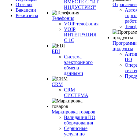
ВМЕСТЕ С "ИТ
Отзывы
Отраслевы
ИНДУСТРИЯ"
Вакансии
Авто
Реквизиты
торго
Телефония
работ
VOIP телефония
Теле
VOIP
ИНТЕГРАЦИЯ
С 1С
Программн
продукты
EDI
Анти
Система
ПО
электронного
Опер
обмена
сист
данными
Прод
CRM
CRM
СИСТЕМА
Маркировка товаров
Валидация ПО
оборудования
Сервисные
услуги по