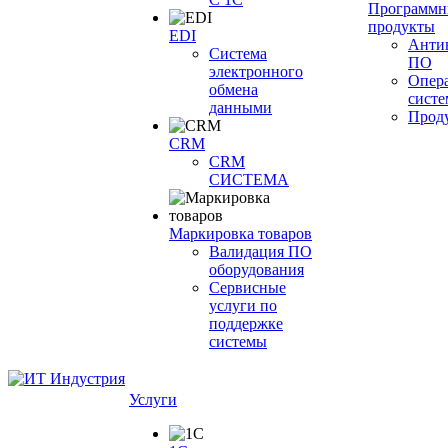
Программн
продукты
EDI
Анти
Система
ПО
электронного
Опер
обмена
сист
данными
Прод
CRM
CRM
СИСТЕМА
Маркировка товаров
Валидация ПО
оборудования
Сервисные
услуги по
поддержке
системы
Услуги