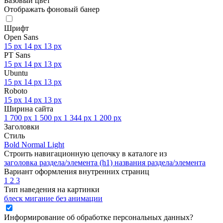
Базовый цвет
Отображать фоновый банер
Шрифт
Open Sans
15 px
14 px
13 px
PT Sans
15 px
14 px
13 px
Ubuntu
15 px
14 px
13 px
Roboto
15 px
14 px
13 px
Ширина сайта
1 700 px
1 500 px
1 344 px
1 200 px
Заголовки
Стиль
Bold
Normal
Light
Строить навигационную цепочку в каталоге из
заголовка раздела/элемента (h1)
названия раздела/элемента
Вариант оформления внутренних страниц
1
2
3
Тип наведения на картинки
блеск
мигание
без анимации
Информирование об обработке персональных данных
?