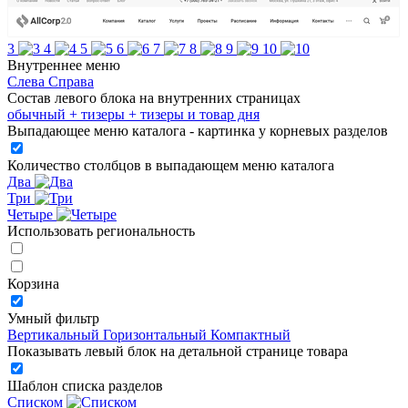
3
4
5
6
7
8
9
10
Внутреннее меню
Слева
Справа
Состав левого блока на внутренних страницах
обычный
+ тизеры
+ тизеры и товар дня
Выпадающее меню каталога - картинка у корневых разделов
Количество столбцов в выпадающем меню каталога
Два
Три
Четыре
Использовать региональность
Корзина
Умный фильтр
Вертикальный
Горизонтальный
Компактный
Показывать левый блок на детальной странице товара
Шаблон списка разделов
Списком