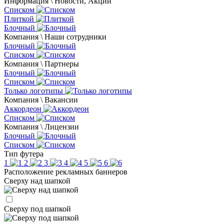
Информация \ Новости, Акции
Списком
Плиткой
Блочный
Компания \ Наши сотрудники
Блочный
Списком
Компания \ Партнеры
Блочный
Списком
Только логотипы
Компания \ Вакансии
Аккордеон
Списком
Компания \ Лицензии
Блочный
Списком
Тип футера
1
2
3
4
5
6
Расположение рекламных баннеров
Сверху над шапкой
Сверху под шапкой